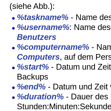
(siehe Abb.):
%taskname%
- Name des
%username%
: Name des
Benutzers
%computername%
- Na
Computers
, auf dem Per
%start%
- Datum und Zeit
Backups
%end%
- Datum und Zeit
%duration%
- Dauer des 
Stunden:Minuten:Sekund