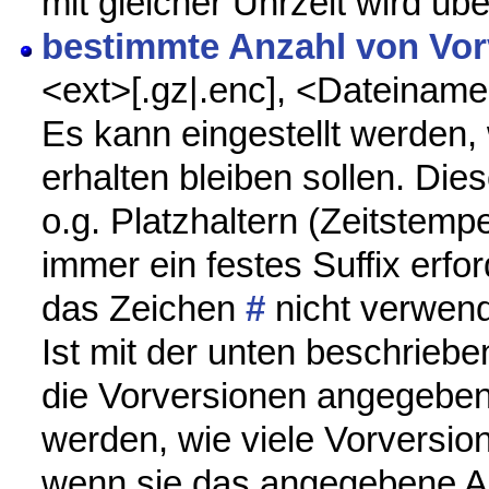
mit gleicher Uhrzeit wird üb
bestimmte Anzahl von Vor
<ext>[.gz|.enc], <Dateiname>
Es kann eingestellt werden,
erhalten bleiben sollen. Die
o.g. Platzhaltern (Zeitstempe
immer ein festes Suffix erfor
das Zeichen
#
nicht verwend
Ist mit der unten beschriebe
die Vorversionen angegeben,
werden, wie viele Vorversion
wenn sie das angegebene Alt